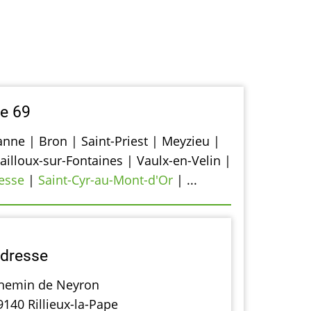
pe 69
anne | Bron | Saint-Priest | Meyzieu |
illoux-sur-Fontaines | Vaulx-en-Velin |
esse
|
Saint-Cyr-au-Mont-d'Or
| ...
dresse
hemin de Neyron
9140 Rillieux-la-Pape