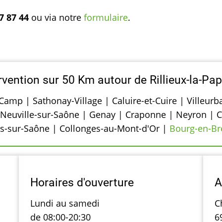
7 87 44
ou via notre
formulaire
.
rvention sur 50 Km autour de Rillieux-la-Pa
amp | Sathonay-Village | Caluire-et-Cuire | Villeurb
 Neuville-sur-Saône | Genay | Craponne | Neyron | Ca
es-sur-Saône | Collonges-au-Mont-d'Or |
Bourg-en-Br
Horaires d'ouverture
A
Lundi au samedi
C
de 08:00-20:30
6