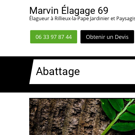
Aller
Marvin Élagage 69
au
Élagueur à Rillieux-la-Pape Jardinier et Paysagi
contenu
principal
06 33 97 87 44
Obtenir un Devis
Abattage